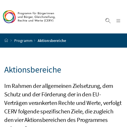
Accesskey
Accesskey
Accesskey
Accesskey
Zum Inhalt
Zum Hauptmenü
Zum Untermenü
Zur Suche
[4]
[1]
[3]
[2]
Na
Suche ei
Startseite
Programm
Aktionsbereiche
Aktionsbereiche
Im Rahmen der allgemeinen Zielsetzung, dem
Schutz und der Förderung der in den EU-
Verträgen verankerten Rechte und Werte, verfolgt
CERV
folgende spezifischen Ziele, die zugleich
den vier Aktionsbereichen des Programmes