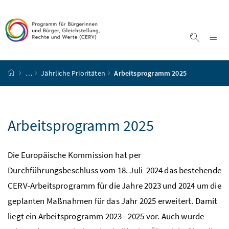
Accesskey
Accesskey
Accesskey
Accesskey
Zum Inhalt
Zum Hauptmenü
Zum Untermenü
Zur Suche
[4]
[1]
[3]
[2]
Na
Suche ei
Startseite
…
Jährliche Prioritäten
Arbeitsprogramm 2025
Arbeitsprogramm 2025
Die Europäische Kommission hat per
Durchführungsbeschluss vom 18. Juli 2024 das bestehende
CERV-Arbeitsprogramm für die Jahre 2023 und 2024 um die
geplanten Maßnahmen für das Jahr 2025 erweitert. Damit
liegt ein Arbeitsprogramm 2023 - 2025 vor. Auch wurde